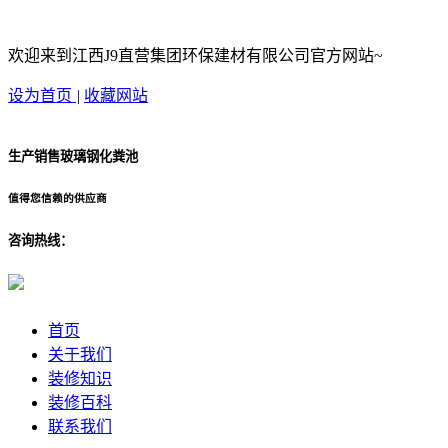
欢迎来到江西J9直营集团环保建材有限公司官方网站~
设为首页
|
收藏网站
生产销售玻璃钢化粪池
值得您信赖的供应商
咨询热线：
首页
关于我们
装修知识
装修百科
联系我们