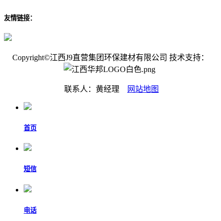
友情链接：
Copyright©江西J9直营集团环保建材有限公司 技术支持：
联系人：黄经理
网站地图
首页
短信
电话