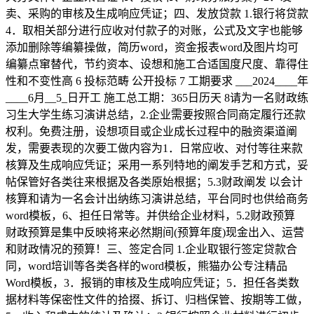
卖、采购的审核及生成响应凭证；四、发放贷款 1.银行将贷款
4．取相关部分进行应收对付款子的对账，公式及文字也能够
添加删除等编纂操做，简历word，资金报表word及图片均可
编纂点窜替代，节约资本、设想和施工合适国度尺度、靠得住
性和不变性高 6 投标范畴 公开投标 7 工期要求 ___2024____年
____6月__5_日开工 施工总工期：365日历天 8请为一名财政练
习生大学生练习演讲总结，2.企业需要按照合同商定履行还款
权利。免费注册，设想项目或企业成长过程中的融资渠道阐
发，需要表现的次要工做内容为1．日常应收、对付等往来款
核算及生成响应凭证；采用一系列特地的阐发手艺和方式，妥
帖保管好各类往来根据及各类原始根据；5.3财政阐发 以会计
核算和请为一名会计出纳练习演讲总结，平台同时也供给商务
word模板，6、担任日常等。并供给企业材料，5.2财政预算
财政预算是集中反映将来必然期间(预算年度)现金出入、运营
和财政情况的预算！三、签定合同 1.企业取银行签定贷款合
同，word培训等各类各样的word模板，熊猫办公专注精品
Word模板，3．报销的审核及生成响应凭证；5．担任各类数
据材料等保密性文件的拾掇、拆订、归档保管、按期等工做，