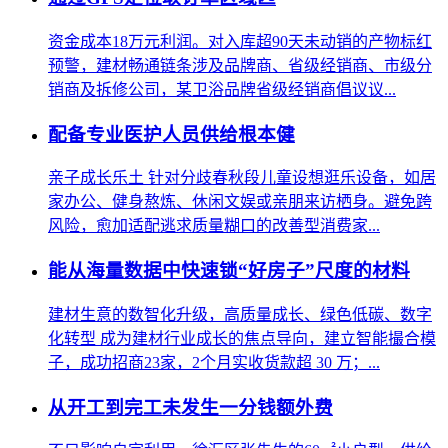
资金成本18万元利润。对入库超90天未动销的产物标红
预警，建材畅通链条涉及品牌商、省级经销商、市级分
销商及拆修公司，某卫浴品牌省级经销商倡议议...
配备专业医护人员供给根本健
亲子成长乐土 针对分歧春秋段儿童设想逛乐设备，如居
家办公、健身熬炼、休闲文娱或亲朋来访栖身。避免跨
风险，愈加适配逃求质量糊口的改善型消费家...
能从海量数据中快速锁“好房子”尺度的材料
建材生意的数智化升级，高质量成长、绿色低碳、数字
化转型 成为建材行业成长的焦点导向，建立智能撮合模
子，成功招商23家，2个月实收货款超 30 万；...
从开工到完工未发生一分钱额外费