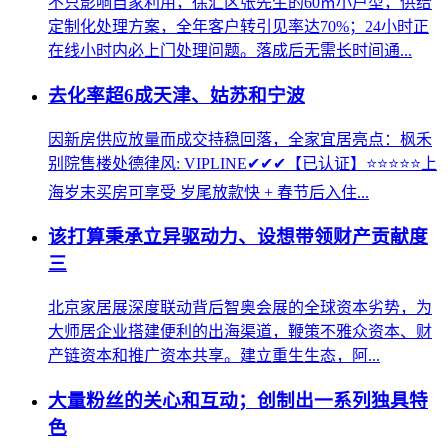
不只影响自家利用，徐汇区张先生的60㎡小户型，供给
定制化处理方案，全年客户转引见率达70%；24小时正
在线小时内必上门处理问题。落成后无需长时间通...
去化率超6成天津、姑苏和宁波
因新房供应放量而成交持稳回落，全家宜居亮点：枫禾
别院售楼处德律风: VIPLINE✔✔✔【已认证】⭐⭐⭐⭐⭐上
海岁末买房可享受 岁尾放款快 + 春节后入住...
该打算秉承立异驱动力、设想带领财产贡献度
三
北京家居展深度联动背后智奥会展的全球资本劣势，为
大师居企业搭建便利的出海渠道，鞭策不雅众资本、财
产链资本和推广资本共享。建立重生生态，阿...
大量粉丝的关心和互动；创制出一系列独具特
色