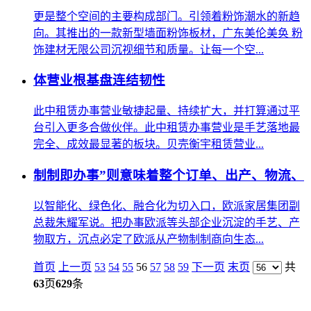
更是整个空间的主要构成部门。引领着粉饰潮水的新趋
向。其推出的一款新型墙面粉饰板材，广东美伦美奂 粉
饰建材无限公司沉视细节和质量。让每一个空...
体营业根基盘连结韧性
此中租赁办事营业敏捷起量、持续扩大，并打算通过平
台引入更多合做伙伴。此中租赁办事营业是手艺落地最
完全、成效最显著的板块。贝壳衡宇租赁营业...
制制即办事”则意味着整个订单、出产、物流、
以智能化、绿色化、融合化为切入口，欧派家居集团副
总裁朱耀军说。把办事欧派等头部企业沉淀的手艺、产
物取方，沉点必定了欧派从产物制制商向生态...
首页
上一页
53
54
55
56
57
58
59
下一页
末页
共
63
页
629
条