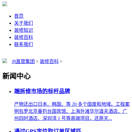
首页
关于我们
装修知识
装修百科
联系我们
J9直营集团
>
装修百科
>
新闻中心
端拆修市场的标杆品牌
产物还出口日本、韩国、等 20 多个国度和地域。工程案
例包罗北京垂钓台国宾馆、上海外滩华尔道夫酒店、广
州四时酒店、深圳湾 1 号等高端项目，还原天...
通过GPS定位取订单区域匹